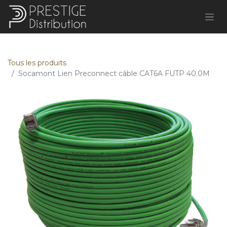
Tous les produits
Socamont Lien Preconnect câble CAT6A FUTP 40.0M