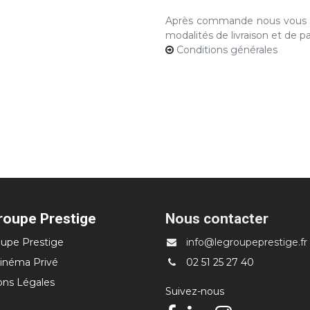
Après commande nous vous co
modalités de livraison et de 
Conditions générales
roupe Prestige
Nous contacter
upe Prestige
info@legroupeprestige.fr
inéma Privé
02 51 25 27 40
ons Légales
Suivez-nous