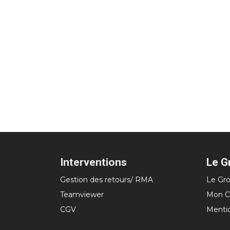
Interventions
Le G
Gestion des retours/ RMA
Le Gro
Teamviewer
Mon C
CGV
Menti