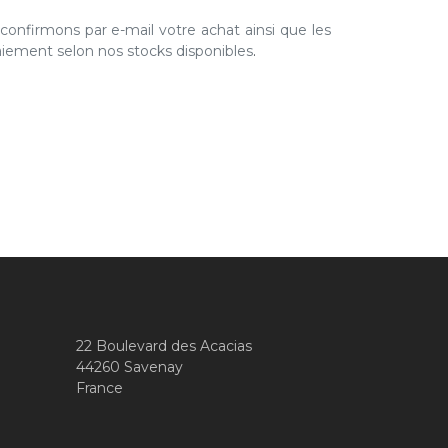
nfirmons par e-mail votre achat ainsi que les
paiement selon nos stocks disponibles
.
22 Boulevard des Acacias
44260 Savenay
France