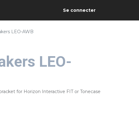
Se connecter
akers LEO-AWB
akers LEO-
bracket for Horizon Interactive FIT or Tonecase