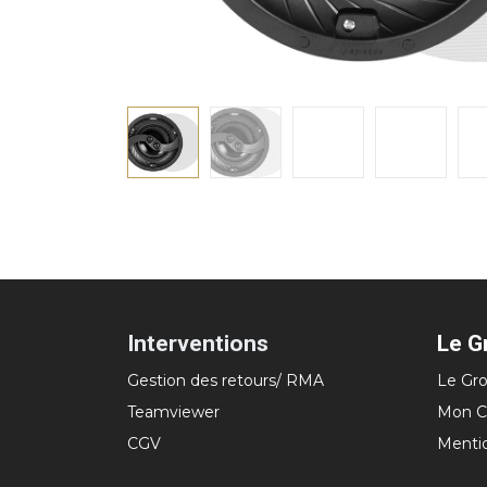
Interventions
Le G
Gestion des retours/ RMA
Le Gro
Teamviewer
Mon C
CGV
Menti