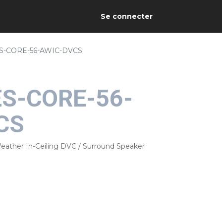
Se connecter
ES-CORE-56-AWIC-DVCS
ES-CORE-56-
CS
eather In-Ceiling DVC / Surround Speaker