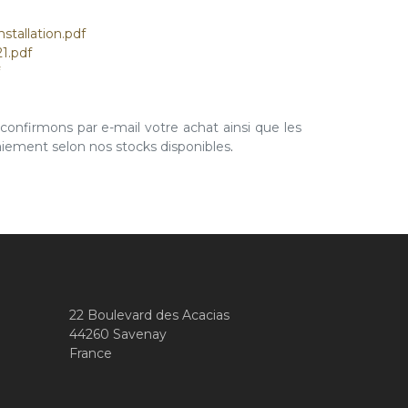
tallation.pdf
1.pdf
nfirmons par e-mail votre achat ainsi que les
paiement selon nos stocks disponibles
.
22 Boulevard des Acacias
44260 Savenay
France