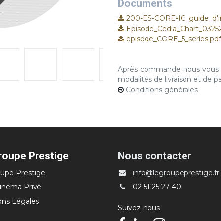
Documents
200-ES-CORE-IC_guide_d'ins
Episode_Cedia_Chart_03252
episode_CORE_5_series.pdf
Après commande nous vous co
modalités de livraison et de 
Conditions générales
roupe Prestige
Nous contacter
upe Prestige
info@legroupeprestige.fr
inéma Privé
02 51 25 27 40
ons Légales
Suivez-nous