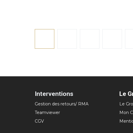
Interventions
Le G
Gestion des retours/ RMA
Le Gro
Teamviewer
Mon C
CGV
Menti