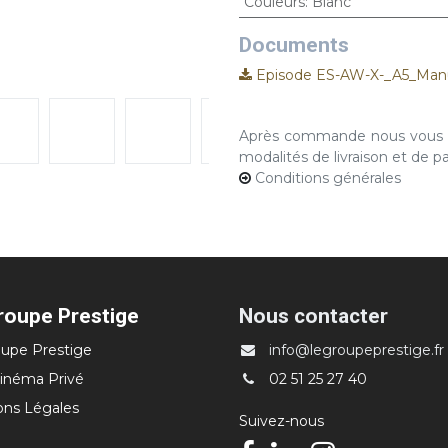
Couleurs
:
Blanc
Documents
Episode ES-AW-X-_A5_Man
Après commande nous vous co
modalités de livraison et de 
Conditions générales
roupe Prestige
Nous contacter
upe Prestige
info@legroupeprestige.fr
inéma Privé
02 51 25 27 40
ons Légales
Suivez-nous