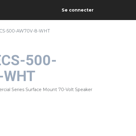
Se connecter
ECS-500-AW70V-8-WHT
ECS-500-
-WHT
cial Series Surface Mount 70-Volt Speaker