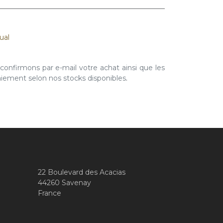
ual
nfirmons par e-mail votre achat ainsi que les
paiement selon nos stocks disponibles
.
22 Boulevard des Acacias
44260 Savenay
France