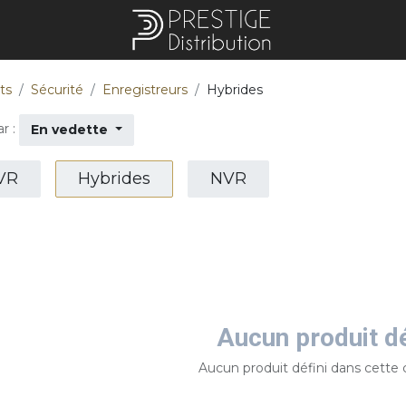
ts
Sécurité
Enregistreurs
Hybrides
r :
En vedette
VR
Hybrides
NVR
Aucun produit dé
Aucun produit défini dans cette 