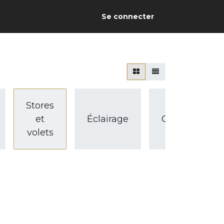
Se connecter
Stores
et
Éclairage
Confort
volets