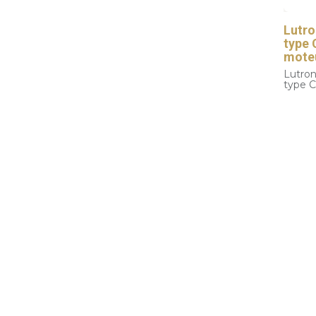
Lutro
type 
moteu
Lutron
type C
fils.