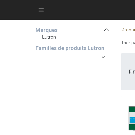
Marques
Produi
Lutron
Trier pa
Familles de produits Lutron
Pr