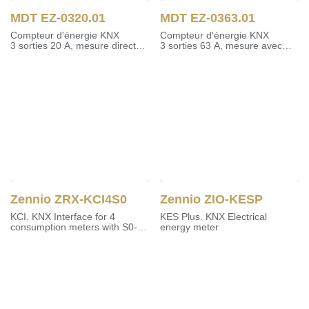
MDT EZ-0320.01
MDT EZ-0363.01
Compteur d'énergie KNX
Compteur d'énergie KNX
3 sorties 20 A, mesure directe,
3 sorties 63 A, mesure avec
4 modules, 230/400 V CA.
transf. de courant, 4 modules
Zennio ZRX-KCI4S0
Zennio ZIO-KESP
KCI. KNX Interface for 4
KES Plus. KNX Electrical
consumption meters with S0-
energy meter
pulsse outputs