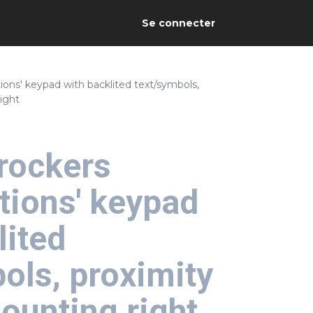
Se connecter
ions' keypad with backlited text/symbols,
ight
rockers
tions' keypad
lited
ols, proximity
ounting right