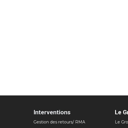
Interventions
Le G
Gestion des retours/ RMA
Le Gro