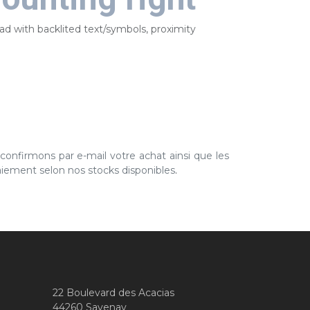
ad with backlited text/symbols, proximity
nfirmons par e-mail votre achat ainsi que les
paiement selon nos stocks disponibles
.
22 Boulevard des Acacias
44260 Savenay