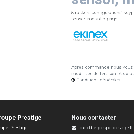
5-rockers configurations' keyp
sensor, mounting right
Après commande nous vous co
modalités de livraison et de 
Conditions générales
roupe Prestige
Nous contacter
upe Prestige
info@legroupeprestige.fr